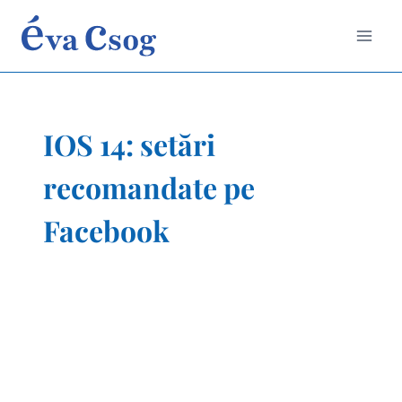
Skip
to
content
IOS 14: setări
recomandate pe
Facebook