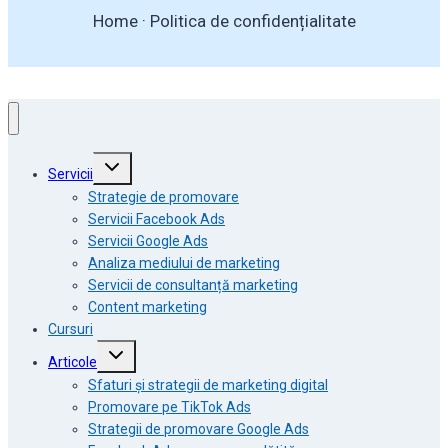
Home
·
Politica de confidențialitate
Toggle
Servicii
child
menu
Strategie de promovare
Servicii Facebook Ads
Servicii Google Ads
Analiza mediului de marketing
Servicii de consultanță marketing
Content marketing
Cursuri
Toggle
Articole
child
menu
Sfaturi și strategii de marketing digital
Promovare pe TikTok Ads
Strategii de promovare Google Ads