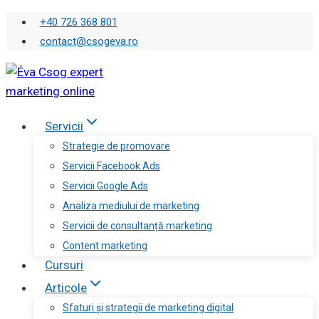
Skip
+40 726 368 801
to
contact@csogeva.ro
content
Servicii
Strategie de promovare
Servicii Facebook Ads
Servicii Google Ads
Analiza mediului de marketing
Servicii de consultanță marketing
Content marketing
Cursuri
Articole
Sfaturi și strategii de marketing digital