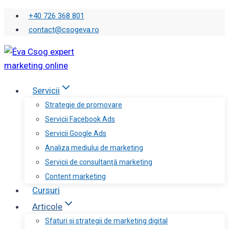
Skip
+40 726 368 801
to
contact@csogeva.ro
content
Servicii
Strategie de promovare
Servicii Facebook Ads
Servicii Google Ads
Analiza mediului de marketing
Servicii de consultanță marketing
Content marketing
Cursuri
Articole
Sfaturi și strategii de marketing digital