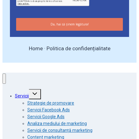
Da, hai să ținem legătura!
Home
·
Politica de confidențialitate
Toggle
Servicii
child
menu
Strategie de promovare
Servicii Facebook Ads
Servicii Google Ads
Analiza mediului de marketing
Servicii de consultanță marketing
Content marketing