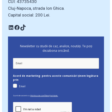
CUI: 43735430
Cluj-Napoca, strada Ion Ghica.
Capital social: 200 Lei.
Linkedin
Facebook
TikTok
Newsletter cu studii de caz, analize, noutăți. Te poți
dezabona oricând.
Acord de marketing: pentru aceste comunicări ținem legătura
prin
Email
Sunt de acord cu
Politica de confidențialitate.