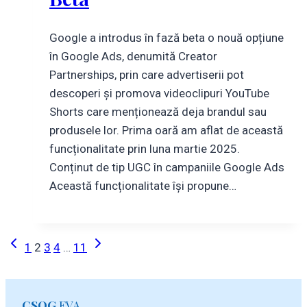
Google a introdus în fază beta o nouă opțiune
în Google Ads, denumită Creator
Partnerships, prin care advertiserii pot
descoperi și promova videoclipuri YouTube
Shorts care menționează deja brandul sau
produsele lor. Prima oară am aflat de această
funcționalitate prin luna martie 2025.
Conținut de tip UGC în campaniile Google Ads
Această funcționalitate își propune…
Page
Previous
Next
1
2
3
4
…
11
Page
Page
navigation
CSOG
EVA