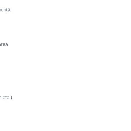
iență.
area
 etc.).