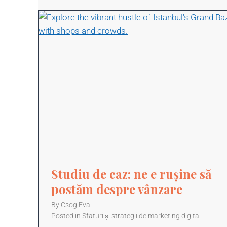
Studiu de caz: ne e rușine să
postăm despre vânzare
By
Csog Eva
Posted in
Sfaturi și strategii de marketing digital