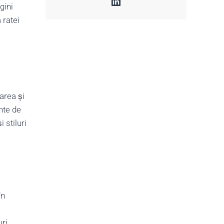
LinkedIn
gini
 ratei
area și
nte de
 stiluri
în
ri.