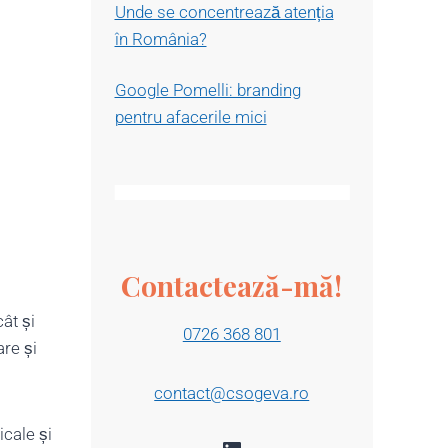
Unde se concentrează atenția
în România?
Google Pomelli: branding
pentru afacerile mici
Contactează-mă!
cât și
0726 368 801
are și
contact@csogeva.ro
icale și