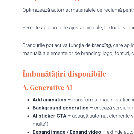
Optimizează automat materialele de reclamă pentru a
Permite aplicarea de ajustări vizuale, textuale și au
Brandurile pot activa funcția de
branding
, care apli
manuală a elementelor de branding: logo, fonturi, c
Îmbunătățiri disponibile
A.
Generative AI
Add animation
– transformă imagini statice î
Background generation
– creează versiuni no
AI sticker CTA
– adaugă automat elemente viz
multe”).
Expand image / Expand video
– extinde autom