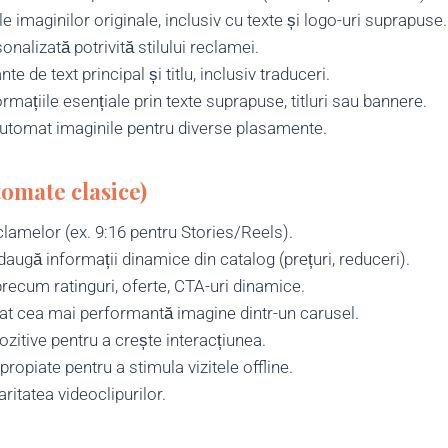
 imaginilor originale, inclusiv cu texte și logo-uri suprapuse.
lizată potrivită stilului reclamei.
e de text principal și titlu, inclusiv traduceri.
rmațiile esențiale prin texte suprapuse, titluri sau bannere.
utomat imaginile pentru diverse plasamente.
omate clasice)
lamelor (ex. 9:16 pentru Stories/Reels).
augă informații dinamice din catalog (prețuri, reduceri).
precum ratinguri, oferte, CTA-uri dinamice.
t cea mai performantă imagine dintr-un carusel.
zitive pentru a crește interacțiunea.
ropiate pentru a stimula vizitele offline.
ritatea videoclipurilor.