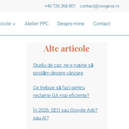
+40 726 368 801
contact@csogeva.ro
ticole
Atelier PPC
Despre mine
Contact
Alte articole
Studiu de caz: ne e rușine să
postăm despre vânzare
Ce trebuie să faci pentru
reclame GA mai eficiente?
În 2026: SEO sau Google Ads?
sau AI?