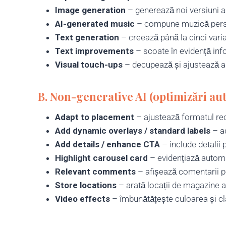
Image generation
– generează noi versiuni ale
AI-generated music
– compune muzică persona
Text generation
– creează până la cinci variant
Text improvements
– scoate în evidență info
Visual touch-ups
– decupează și ajustează a
B.
Non-generative AI (optimizări aut
Adapt to placement
– ajustează formatul rec
Add dynamic overlays / standard labels
– ad
Add details / enhance CTA
– include detalii 
Highlight carousel card
– evidențiază automa
Relevant comments
– afișează comentarii po
Store locations
– arată locații de magazine ap
Video effects
– îmbunătățește culoarea și cla