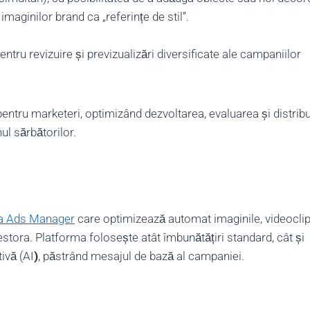
maginilor brand ca „referințe de stil”.
entru revizuire și previzualizări diversificate ale campaniilor
entru marketeri, optimizând dezvoltarea, evaluarea și distrib
ul sărbătorilor.
eta Ads Manager
care optimizează automat imaginile, videoclipu
stora. Platforma folosește atât îmbunătățiri standard, cât și
ivă (AI
)
, păstrând mesajul de bază al campaniei.