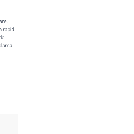
are.
a rapid
 de
eclamă.