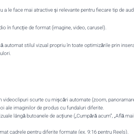
 le face mai atractive și relevante pentru fiecare tip de aud
dio în funcție de format (imagine, video, carusel).
că automat stilul vizual propriu în toate optimizările prin inser
ulori.
n videoclipuri scurte cu mișcări automate (zoom, panoramare
i ale imaginilor de produs cu fundaluri diferite.
uale lângă butoanele de acțiune („Cumpără acum”, „Află mai
at cadrele pentru diferite formate (ex. 9:16 pentru Reels).