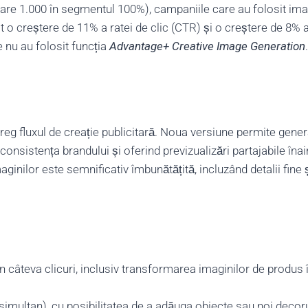
 care 1.000 în segmentul 100%), campaniile care au folosit ima
 o creștere de 11% a ratei de clic (CTR) și o creștere de 8% a
 nu au folosit funcția
Advantage+ Creative Image Generation
.
treg fluxul de creație publicitară. Noua versiune permite gener
onsistența brandului și oferind previzualizări partajabile înai
inilor este semnificativ îmbunătățită, incluzând detalii fine și
n câteva clicuri, inclusiv transformarea imaginilor de produs 
imultan), cu posibilitatea de a adăuga obiecte sau noi decoru