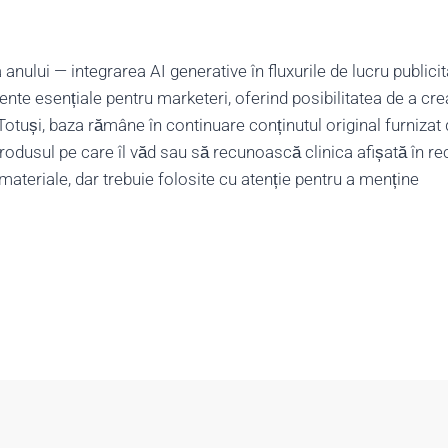
ului — integrarea AI generative în fluxurile de lucru publicit
te esențiale pentru marketeri, oferind posibilitatea de a cre
otuși, baza rămâne în continuare conținutul original furnizat
produsul pe care îl văd sau să recunoască clinica afișată în r
materiale, dar trebuie folosite cu atenție pentru a menține