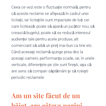
Ceea ce vezi este o fluctuație normală, pentru
că aceste reclame se afișează în cadrul unei
licitații, iar licitațiile sunt impactate de toți cei
care licitează: poate să apară un jucător nou, să
crească bugetul, poate să se reducă interesul
audienței tale pentru acele produse, alt
comerciant să aibă un preț mai bun ca tine etc.
Când aceeași reclamă ajunge prea des la
aceiași oameni, performanța scade, iar, în unele
verticale, diferențele pe zile sunt firești, așa că
are sens să compari săptămâni și să rotești
periodic reclamele.
Am un site făcut de un
băiat, are câteva pagini,