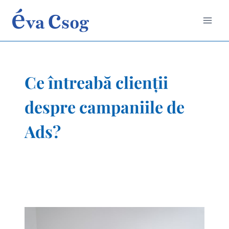
Skip
to
content
Ce întreabă clienții
despre campaniile de
Ads?