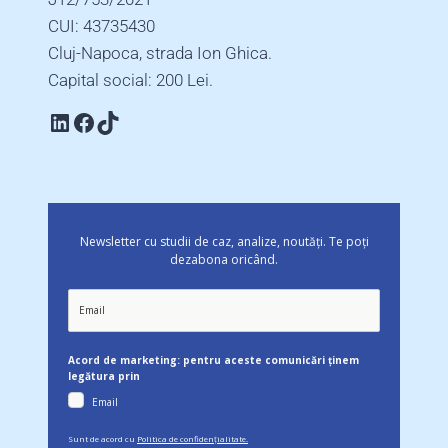
CUI: 43735430
Cluj-Napoca, strada Ion Ghica.
Capital social: 200 Lei.
Linkedin
Facebook
TikTok
Newsletter cu studii de caz, analize, noutăți. Te poți
dezabona oricând.
Acord de marketing: pentru aceste comunicări ținem
legătura prin
Email
Sunt de acord cu
Politica de confidențialitate.