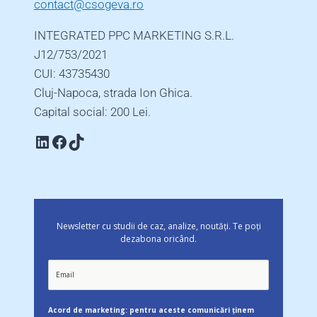
contact@csogeva.ro
INTEGRATED PPC MARKETING S.R.L.
J12/753/2021
CUI: 43735430
Cluj-Napoca, strada Ion Ghica.
Capital social: 200 Lei.
Linkedin
Facebook
TikTok
Newsletter cu studii de caz, analize, noutăți. Te poți
dezabona oricând.
Acord de marketing: pentru aceste comunicări ținem