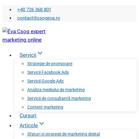
Skip
+40 726 368 801
to
contact@csogeva.ro
content
Servicii
Strategie de promovare
Servicii Facebook Ads
Servicii Google Ads
Analiza mediului de marketing
Servicii de consultanță marketing
Content marketing
Cursuri
Articole
Sfaturi și strategii de marketing digital