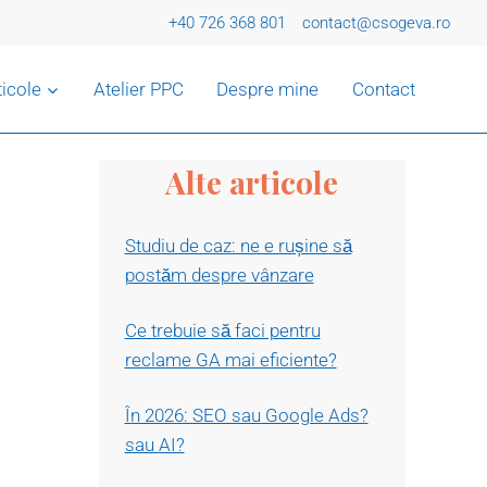
+40 726 368 801
contact@csogeva.ro
ticole
Atelier PPC
Despre mine
Contact
Alte articole
Studiu de caz: ne e rușine să
postăm despre vânzare
Ce trebuie să faci pentru
reclame GA mai eficiente?
În 2026: SEO sau Google Ads?
sau AI?