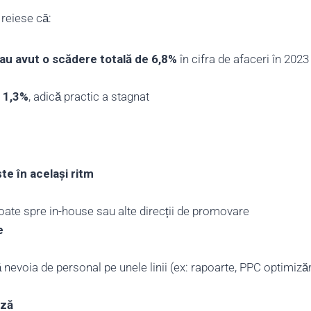
 reiese că:
a au avut o scădere totală de 6,8%
în cifra de afaceri în 2023
u 1,3%
, adică practic a stagnat
te în același ritm
oate spre in-house sau alte direcții de promovare
e
ă nevoia de personal pe unele linii (ex: rapoarte, PPC optimizăr
ază