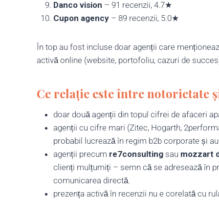
Danco vision
– 91 recenzii, 4.7★
Cupon agency
– 89 recenzii, 5.0★
În top au fost incluse doar agenții care menționează
activă online (website, portofoliu, cazuri de succes
Ce relație este între notorietate ș
doar două agenții din topul cifrei de afaceri apa
agenții cu cifre mari (Zitec, Hogarth, 2perform
probabil lucrează în regim b2b corporate și au
agenții precum
re7consulting
sau
mozzart d
clienți mulțumiți – semn că se adresează în prin
comunicarea directă.
prezența activă în recenzii nu e corelată cu rul