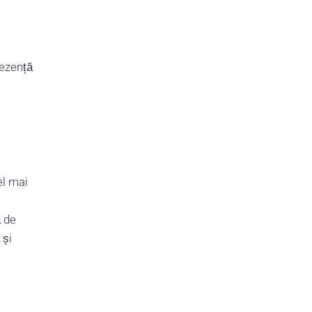
rezență
el mai
ă de
 și