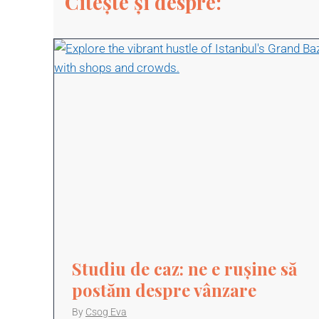
Citește și despre:
Studiu de caz: ne e rușine să
postăm despre vânzare
By
Csog Eva