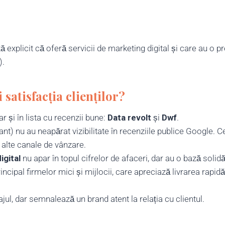
 explicit că oferă servicii de marketing digital și care au o p
).
i satisfacția clienților?
r și în lista cu recenzii bune:
Data revolt
și
Dwf
.
ant) nu au neapărat vizibilitate în recenziile publice Google. C
 alte canale de vânzare.
igital
nu apar în topul cifrelor de afaceri, dar au o bază solid
cipal firmelor mici și mijlocii, care apreciază livrarea rapidă
ajul, dar semnalează un brand atent la relația cu clientul.