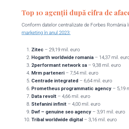
Top 10 agenții după cifra de afac
Conform datelor centralizate de Forbes România în
marketing în anul 2023:
Zitec
– 29,19 mil. euro
Hogarth worldwide romania
– 14,37 mil. eur
2performant network sa
– 9,38 mil. euro
Mrm parteneri
– 7,54 mil. euro
Centrade integrated
– 6,64 mil. euro
Prometheus programmatic agency
– 5,19 m
Data revolt
– 4,66 mil. euro
Stefanini infinit
– 4,00 mil. euro
Dwf – genuine seo agency
– 3,91 mil. euro
Tribal worldwide digital
– 3,16 mil. euro