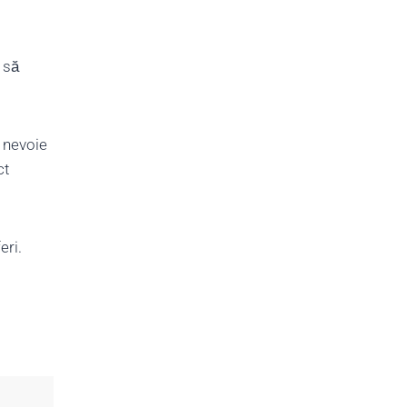
 să
i nevoie
ct
eri.