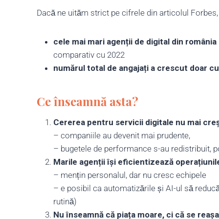
Dacă ne uităm strict pe cifrele din articolul Forbes,
cele mai mari agenții de digital din români
comparativ cu 2022
numărul total de angajați a crescut doar c
Ce înseamnă asta?
Cererea pentru servicii digitale nu mai creș
– companiile au devenit mai prudente,
– bugetele de performance s-au redistribuit, p
Marile agenții își eficientizează operațiunil
– mențin personalul, dar nu cresc echipele
– e posibil ca automatizările și AI-ul să reduc
rutină)
Nu înseamnă că piața moare, ci că se reaș