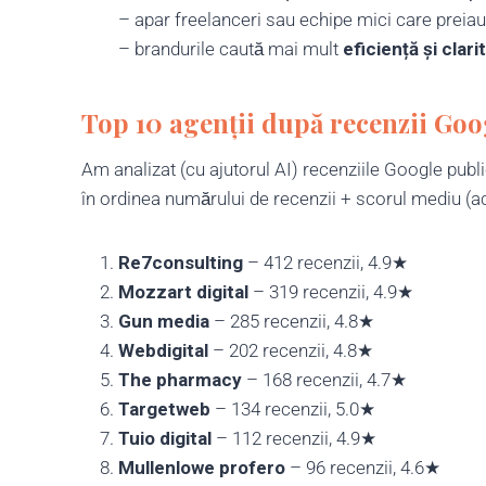
– apar freelanceri sau echipe mici care preiau
– brandurile caută mai mult
eficiență și clari
Top 10 agenții după recenzii Goo
Am analizat (cu ajutorul AI) recenziile Google publ
în ordinea numărului de recenzii + scorul mediu (ac
Re7consulting
– 412 recenzii, 4.9★
Mozzart digital
– 319 recenzii, 4.9★
Gun media
– 285 recenzii, 4.8★
Webdigital
– 202 recenzii, 4.8★
The pharmacy
– 168 recenzii, 4.7★
Targetweb
– 134 recenzii, 5.0★
Tuio digital
– 112 recenzii, 4.9★
Mullenlowe profero
– 96 recenzii, 4.6★