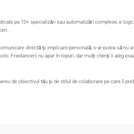
edicate pe 10+ specializări sau automatizări complexe, e logic
ceri.
comunicare directă și implicare personală, s-ar putea să nu a
lo. Freelancerii nu apar în topuri, dar mulți clienți îi aleg exa
.
ereu de obiectivul tău și de stilul de colaborare pe care îl pref