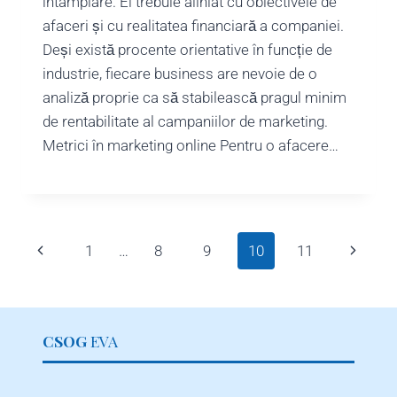
întâmplare. El trebuie aliniat cu obiectivele de
afaceri și cu realitatea financiară a companiei.
Deși există procente orientative în funcție de
industrie, fiecare business are nevoie de o
analiză proprie ca să stabilească pragul minim
de rentabilitate al campaniilor de marketing.
Metrici în marketing online Pentru o afacere…
Page
Previous
Next
1
…
8
9
10
11
navigation
Page
Page
CSOG
EVA