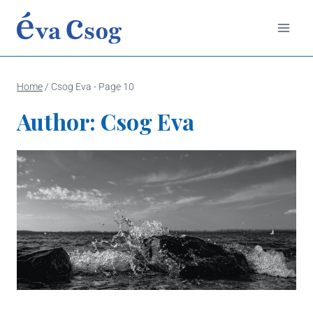
Skip
to
content
Home
/
Csog Eva
- Page 10
Author: Csog Eva